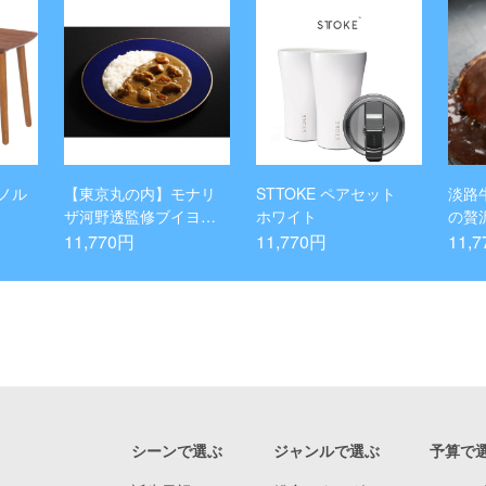
ノル
【東京丸の内】モナリ
STTOKE ペアセット
淡路
ザ河野透監修ブイヨン
ホワイト
の贅沢
煮込みのフレンチカレ
×15
11,770円
11,770円
11,
ー18食
シーンで選ぶ
ジャンルで選ぶ
予算で