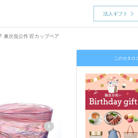
法人ギフト
子 兼次侃公作 匠カップペア
このカタロ