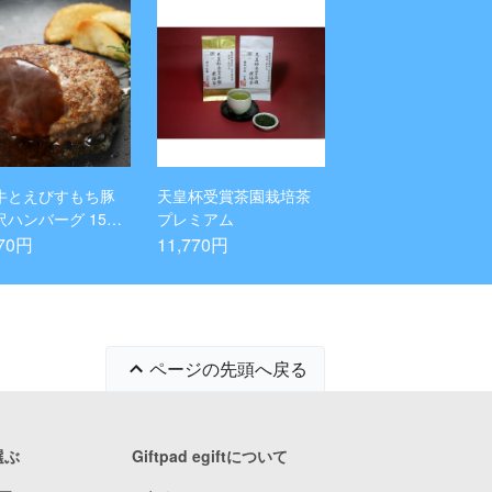
牛とえびすもち豚
天皇杯受賞茶園栽培茶
ハンバーグ 150g
プレミアム
個
770円
11,770円
ページの先頭へ戻る
選ぶ
Giftpad egiftについて