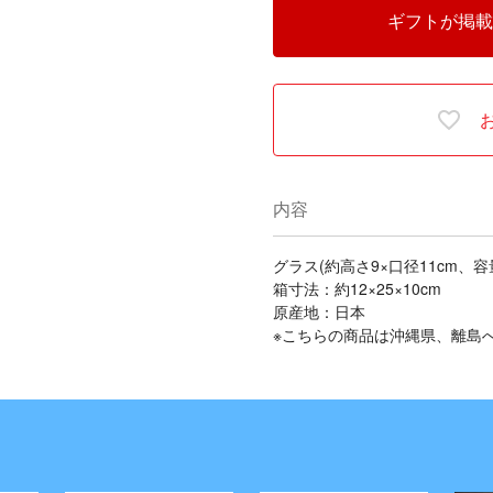
ギフトが掲載
内容
グラス(約高さ9×口径11cm、容
箱寸法：約12×25×10cm
原産地：日本
※こちらの商品は沖縄県、離島