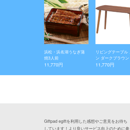
浜松・浜名湖うなぎ蒲
リビングテーブル 
焼3人前
ン ダークブラウン
11,770円
11,770円
Giftpad egiftを利用した感想やご意見をお待ち
しています！より良いサービス向上のために参