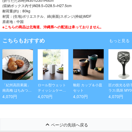
(折りたたみ時)W30×D30×H5cm
(収納ボックス内寸)W28.5×D28.5×H27.5cm
耐荷重(約)：80kg
材質：(生地)ポリエステル、綿(座面)スポンジ(枠組)MDF
原産地：中国
※こちらの商品は北海道、沖縄県への配送は承っておりません。
こちらもおすすめ
もっと見る
「紀州高田果園」
ロール型ウェット
釉彩 カップ＆小皿
匠の技光る切
南高梅 はちみつ梅
ティッシュケース
セット
ラス/高坏 MY0
干(個包装)
タワー ホワイト
K
4,070円
4,070円
4,070円
4,070円
ページの先頭へ戻る