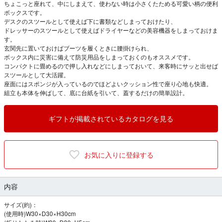
ちょこっと座れて、中にしまえて、使わない時は小さくたためる可愛い柄の便利
ボックスです。
デスクのスツールとして使えば下に書類などしまっておけたり、
ドレッサーのスツールとして使えばドライヤーなどの美容機器をしまっておけま
す。
玄関先に置いておけばブーツを履くときに腰掛けられ、
ボックス内に災害に備えて防災用品をしまっておくのもオススメです。
コンパクトに畳めるので押し入れなどにしまっておいて、来客時にサッと出せば
スツールとして大活躍。
座面にはスポンジが入っているのでほどよいクッション性で座り心地も快適。
組立も本体を伸ばして、底に台紙を引いて、蓋するだけの簡単設計。
ギフトが掲載されているカタログを見る
お気に入りに登録する
内容
サイズ(約)：
(使用時)W30×D30×H30cm