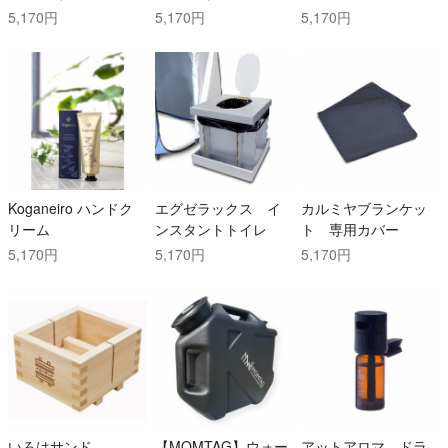
スタンドセット 1~2
ー） 2~3杯用
5,170円
5,170円
5,170円
杯用
Koganeiro ハンドク
エグゼラックス イ
カルミヤブランケッ
リーム
ンスタントトイレ
ト 専用カバー
5,170円
5,170円
5,170円
いろはサンド
【MOMTAG】ウォー
アットアロマ ドラ