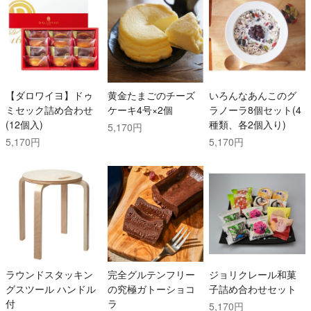
【ダロワイヨ】ドゥ
黄金たまごのチーズ
いろんなあんこのグ
ミセック詰め合わせ
ケーキ4号×2個
ラノーラ8個セット(4
(12個入)
種類、各2個入り)
5,170円
5,170円
5,170円
ラウンドスタッキン
完全グルテンフリー
ジョリクレール和菓
グスツール ハンドル
の究極ガトーショコ
子詰め合わせセット
付
ラ
5,170円