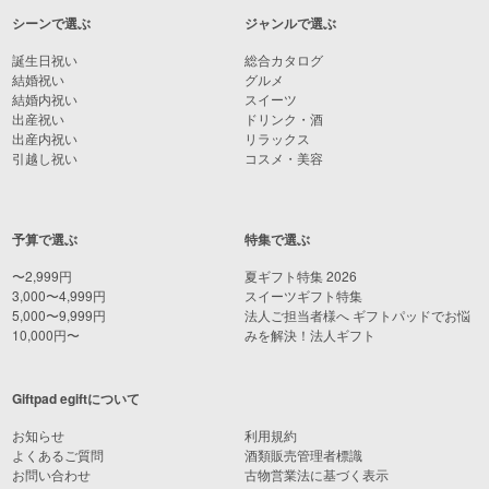
シーンで選ぶ
ジャンルで選ぶ
誕生日祝い
総合カタログ
結婚祝い
グルメ
結婚内祝い
スイーツ
出産祝い
ドリンク・酒
出産内祝い
リラックス
引越し祝い
コスメ・美容
予算で選ぶ
特集で選ぶ
〜2,999円
夏ギフト特集 2026
3,000〜4,999円
スイーツギフト特集
5,000〜9,999円
法人ご担当者様へ ギフトパッドでお悩
10,000円〜
みを解決！法人ギフト
Giftpad egiftについて
お知らせ
利用規約
よくあるご質問
酒類販売管理者標識
お問い合わせ
古物営業法に基づく表示