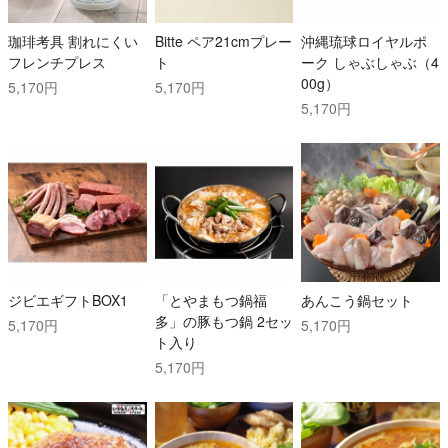
珈琲考具 割れにくい
Bitte ペア21cmプレー
沖縄琉球ロイヤルポ
フレンチプレス
ト
ーク しゃぶしゃぶ（4
00g）
5,170円
5,170円
5,170円
ジビエギフトBOX1
「とやまもつ鍋福
あんこう鍋セット
多」の豚もつ鍋 2セッ
5,170円
5,170円
ト入り
5,170円