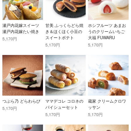
瀬戸内花嫁スイーツ
甘美 ふっくらどら焼
ホシフルーツ あまお
瀬戸内花嫁たい焼き
き＆ほくほく小豆の
うのクリームいちご
スイートポテト
大福 FUWARU
5,170円
5,170円
5,170円
つぶら乃 どらわらび
ママデコレ コロネの
蔵家 クリームクロワ
パイシューセット
ッサン
5,170円
5,170円
5,170円