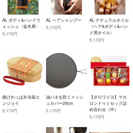
AL ボディ&ハンドウ
AL ヘアシャンプー
AL ナチュラルオイル
ォッシュ〈金木犀〉
〈ヘア&ボディ&ハン
5,170円
ド用オイル〉
5,170円
5,170円
曲げわっぱ弁当箱エ
油ハネを防ぐメッシ
【ダロワイヨ】マカ
ンジョイ
ュカバー29cm
ロンドゥミセック詰
め合わせ（中）
5,170円
5,170円
5,170円