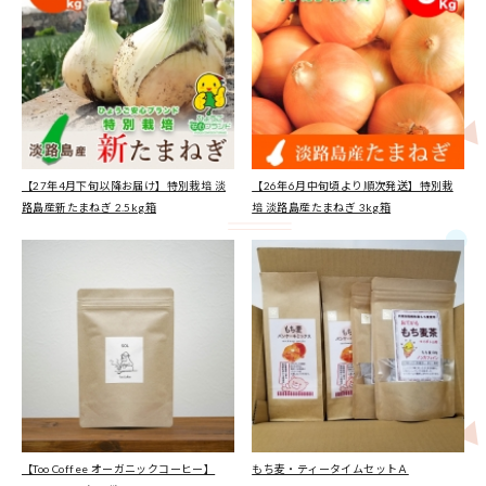
【27年4月下旬以降お届け】特別栽培 淡
【26年6月中旬頃より順次発送】特別栽
路島産新たまねぎ 2.5kg箱
培 淡路島産たまねぎ 3kg箱
【Too Coffee オーガニックコーヒー】
もち麦・ティータイムセットＡ