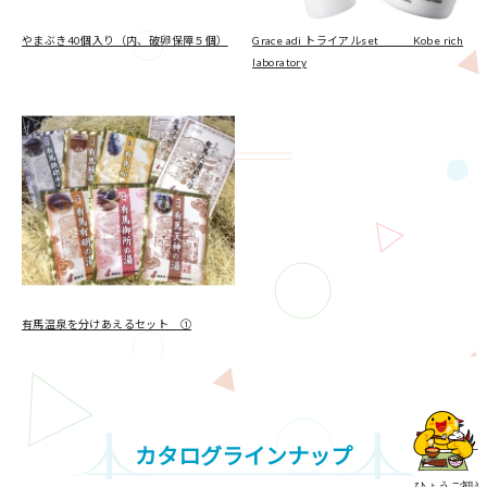
やまぶき40個入り（内、破卵保障５個）
Grace adi トライアルset Kobe rich
laboratory
有馬温泉を分けあえるセット ①
カタログラインナップ