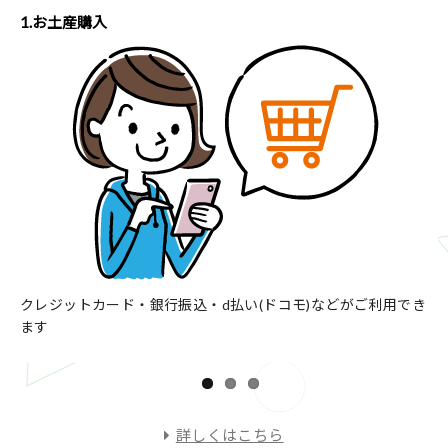
2.メール・SNS送信
3
でき
受取用URLを送ります
受
メッセージや写真もつけられます
家
詳しくはこちら