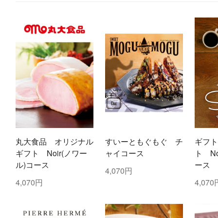
丸大食品 オリジナル
すいーともぐもぐ チ
ギフト
ギフト Noir(ノワー
ャイコース
ト No
ル)コース
ース
4,070円
4,070円
4,070