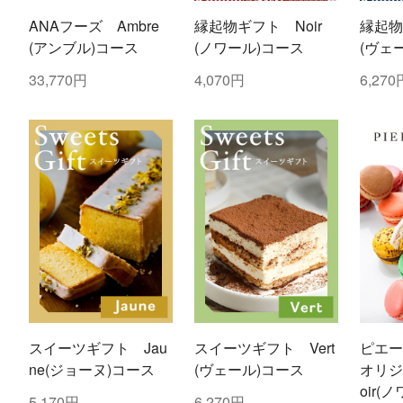
ANAフーズ Ambre
縁起物ギフト Noir
縁起物
(アンブル)コース
(ノワール)コース
(ヴェ
33,770円
4,070円
6,270
スイーツギフト Jau
スイーツギフト Vert
ピエ
ne(ジョーヌ)コース
(ヴェール)コース
オリジ
oir(
5,170円
6,270円