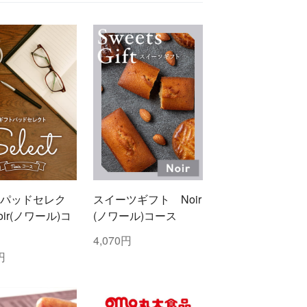
パッドセレク
スイーツギフト Noir
ir(ノワール)コ
(ノワール)コース
4,070円
円