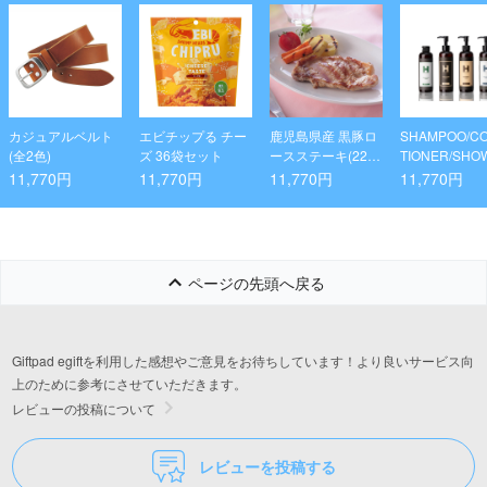
カジュアルベルト
エビチップる チー
鹿児島県産 黒豚ロ
SHAMPOO/CO
(全2色)
ズ 36袋セット
ースステーキ(22
TIONER/SHO
枚)
GEL/WATER 
11,770円
11,770円
11,770円
11,770円
AM 1899 KYO
本セット
ページの先頭へ戻る
Giftpad egiftを利用した感想やご意見をお待ちしています！より良いサービス向
上のために参考にさせていただきます。
レビューの投稿について
レビューを投稿する