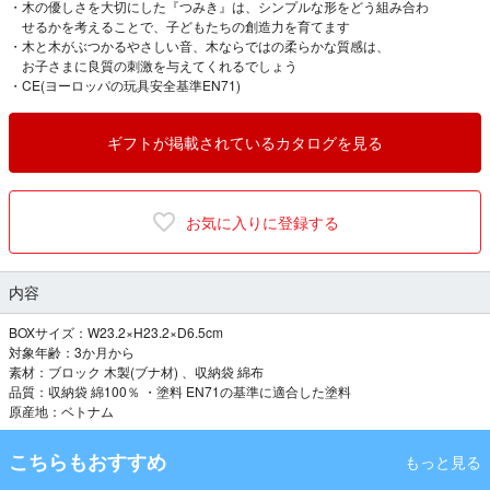
・木の優しさを大切にした『つみき』は、シンプルな形をどう組み合わ
せるかを考えることで、子どもたちの創造力を育てます
・木と木がぶつかるやさしい音、木ならではの柔らかな質感は、
お子さまに良質の刺激を与えてくれるでしょう
・CE(ヨーロッパの玩具安全基準EN71)
ギフトが掲載されているカタログを見る
お気に入りに登録する
内容
BOXサイズ：W23.2×H23.2×D6.5cm
対象年齢：3か月から
素材：ブロック 木製(ブナ材) 、収納袋 綿布
品質：収納袋 綿100％ ・塗料 EN71の基準に適合した塗料
原産地：ベトナム
こちらもおすすめ
もっと見る