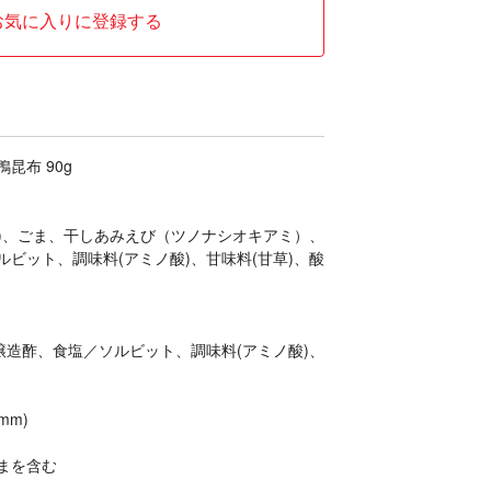
お気に入りに登録する
昆布 90g
0%)、ごま、干しあみえび（ツノナシオキアミ）、
ビット、調味料(アミノ酸)、甘味料(甘草)、酸
醸造酢、食塩／ソルビット、調味料(アミノ酸)、
mm)
まを含む