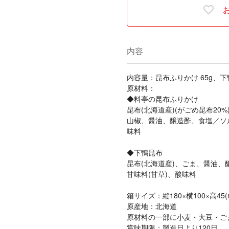
内容
内容量：昆布ふりかけ 65g、下鴨
原材料：
◆料亭の昆布ふりかけ
昆布(北海道産)(がごめ昆布2
山椒、醤油、醸造酢、食塩／ソル
味料
◆下鴨昆布
昆布(北海道産)、ごま、醤油、
甘味料(甘草)、酸味料
箱サイズ：縦180×横100×高45(
原産地：北海道
原材料の一部に小麦・大豆・ご
賞味期限：製造日より120日