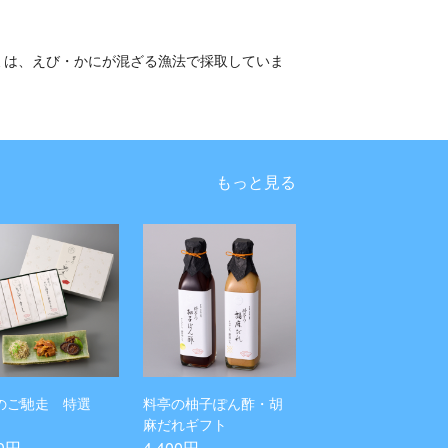
ミは、えび・かにが混ざる漁法で採取していま
もっと見る
のご馳走 特選
料亭の柚子ぽん酢・胡
麻だれギフト
00円
4,400円