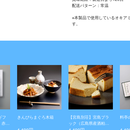
配送パターン：常温
※本製品で使用しているオキア
す。
ギフ
きんぴらまぐろ木箱
【宮島別荘】宮島ブラ
料亭
・赤巾
ック（広島県産酒粕を
使ったバスク風チーズ
4,400円
4,400円
4,4