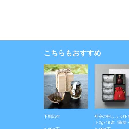
こちらもおすすめ
下鴨昆布
料亭の粉しょうゆ
ト2g×16袋（陶器
着）
4,400円
4,400円