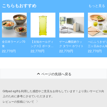
こちらもおすすめ
もっと見る
全日本ラーメン70
【太知ホールディ
ゲーム機収納ラッ
べにふうきゼ
食
ングス】ポータブ
ク タワー ホワイト
三ヶ日みかん
ル衣類乾燥室 コン
静岡県産オー
22,770円
22,770円
22,770円
22,770円
パクト衣類乾燥室
ク茶べにふう
乾燥機
粉末スティッ
茶っと マイボ
用粉末(べにふ
緑茶・緑茶) 4
ページの先頭へ戻る
ット
Giftpad egiftを利用した感想やご意見をお待ちしています！より良いサービス向
上のために参考にさせていただきます。
レビューの投稿について