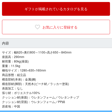
ギフトが掲載されているカタログを見る
お気に入りに登録する
内容
サイズ：幅620×奥行800～1100×高さ650～840mm
座面高：290mm
耐荷重：80kg(座面)
重量：11.5kg
梱包サイズ：1280×630×160mm
商品形態：組立品
構造部材(本体)：金属(鋼)
構造部材(脚部)：天然木(ビーチ材／ラッカー塗装)
表面加工：なし
張り材：ポリエステル100%
クッション材(座面)：ウレタンフォーム／ウレタンチップ
クッション材(背面)：ウレタンフォーム／PP綿
原産地：中国