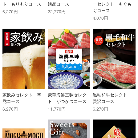
ト もりもりコース
絶品コース
ーセレクト もぐも
ぐコース
6,270円
22,770円
4,070円
家飲みセレクト 辛
豪華海鮮三昧セレク
黒毛和牛セレクト
党コース
ト がつがつコース
贅沢コース
6,270円
11,770円
6,270円