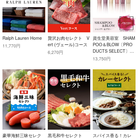
Ralph Lauren Home
贅沢お肉セレクト V
資生堂美容室 SHAM
ert (ヴェール)コース
POO＆BLOW〔PRO
11,770円
DUCTS SELECT〕(6
6,270円
0分)
13,750円
豪華海鮮三昧セレク
黒毛和牛セレクト
スパイス香る！カレ