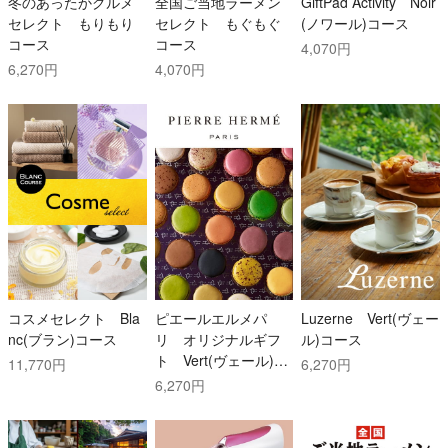
冬のあったかグルメ
全国ご当地ラーメン
GiftPad Activity Noir
セレクト もりもり
セレクト もぐもぐ
(ノワール)コース
コース
コース
4,070円
6,270円
4,070円
コスメセレクト Bla
ピエールエルメパ
Luzerne Vert(ヴェー
nc(ブラン)コース
リ オリジナルギフ
ル)コース
ト Vert(ヴェール)コ
11,770円
6,270円
ース
6,270円