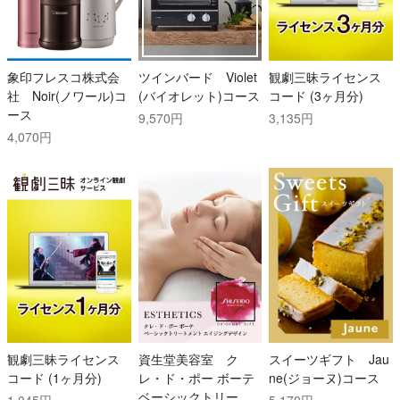
象印フレスコ株式会
ツインバード Violet
観劇三昧ライセンス
社 Noir(ノワール)コ
(バイオレット)コース
コード (3ヶ月分)
ース
9,570円
3,135円
4,070円
観劇三昧ライセンス
資生堂美容室 ク
スイーツギフト Jau
コード (1ヶ月分)
レ・ド・ポー ボーテ
ne(ジョーヌ)コース
ベーシックトリート