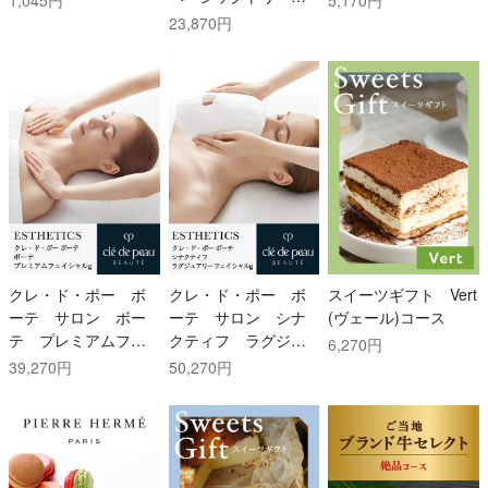
1,045円
5,170円
メント エイジングデ
23,870円
ザイン(65分)
クレ・ド・ポー ボ
クレ・ド・ポー ボ
スイーツギフト Vert
ーテ サロン ボー
ーテ サロン シナ
(ヴェール)コース
テ プレミアムフェ
クティフ ラグジュ
6,270円
イシャル
アリーフェイシャル
39,270円
50,270円