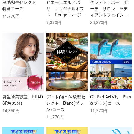
黒毛和牛セレクト
ピエールエルメパ
クレ・ド・ポー ボ
特選コース
リ オリジナルギフ
ーテ サロン ラデ
ト Rouge(ルージュ)
ィアントフェイシャ
11,770円
コース
ル
7,370円
28,270円
資生堂美容室 HEAD
デート向け!体験型セ
GiftPad Activity Blan
SPA(85分)
レクト Blanc(ブラ
c(ブラン)コース
ン)コース
14,850円
11,770円
11,770円