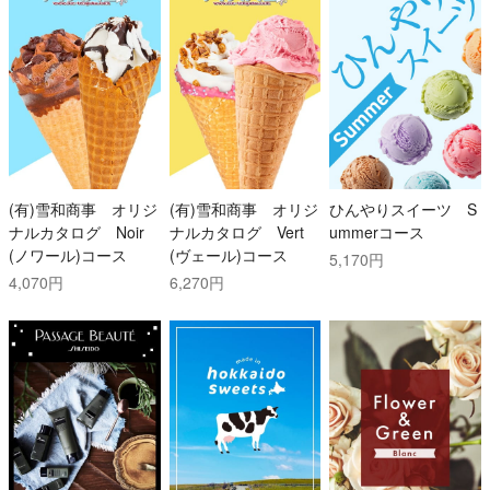
(有)雪和商事 オリジ
(有)雪和商事 オリジ
ひんやりスイーツ S
ナルカタログ Noir
ナルカタログ Vert
ummerコース
(ノワール)コース
(ヴェール)コース
5,170円
4,070円
6,270円