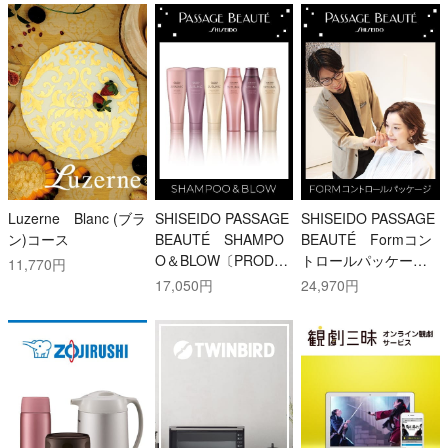
Luzerne Blanc (ブラ
SHISEIDO PASSAGE
SHISEIDO PASSAGE
ン)コース
BEAUTÉ SHAMPO
BEAUTÉ Formコン
O＆BLOW〔PRODU
トロールパッケージ
11,770円
CTS SELECT〕(60
(個室|120分)
17,050円
24,970円
分)