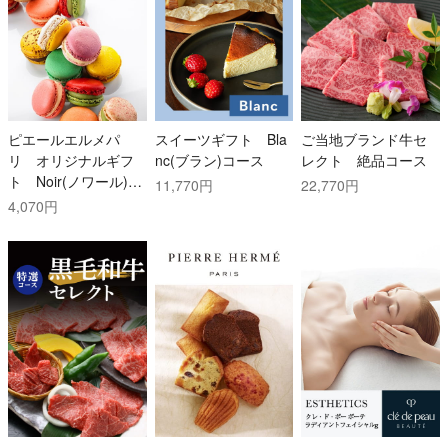
ピエールエルメパ
スイーツギフト Bla
ご当地ブランド牛セ
リ オリジナルギフ
nc(ブラン)コース
レクト 絶品コース
ト Noir(ノワール)コ
11,770円
22,770円
ース
4,070円